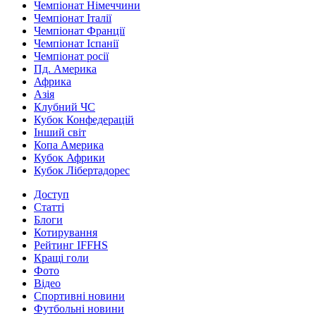
Чемпіонат Німеччини
Чемпіонат Італії
Чемпіонат Франції
Чемпіонат Іспанії
Чемпіонат росії
Пд. Америка
Африка
Азія
Клубний ЧС
Кубок Конфедерацій
Інший світ
Копа Америка
Кубок Африки
Кубок Лібертадорес
Доступ
Статті
Блоги
Котирування
Рейтинг IFFHS
Кращі голи
Фото
Відео
Спортивні новини
Футбольні новини