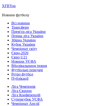
Х
FB
You
Новини футболу
Всі новини
Трансфери
Прем'єр-ліга України
Перша ліга України
Збірна України
Кубок України
Чемпіонат світу
Євро-2026
Євро U21
Новини УЄФА
Вболівальниця тижня
Футбольні передачі
Ретро футбол
Публікації
Ліга Чемпіонів
Ліга Європи
Ліга Конференцій
Суперкубок УЄФА
Чемпіонат Англії