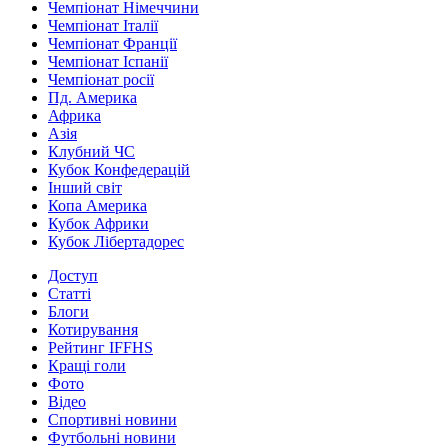
Чемпіонат Німеччини
Чемпіонат Італії
Чемпіонат Франції
Чемпіонат Іспанії
Чемпіонат росії
Пд. Америка
Африка
Азія
Клубний ЧС
Кубок Конфедерацій
Інший світ
Копа Америка
Кубок Африки
Кубок Лібертадорес
Доступ
Статті
Блоги
Котирування
Рейтинг IFFHS
Кращі голи
Фото
Відео
Спортивні новини
Футбольні новини