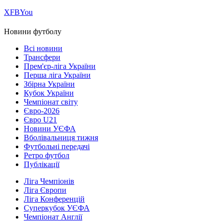
Х
FB
You
Новини футболу
Всі новини
Трансфери
Прем'єр-ліга України
Перша ліга України
Збірна України
Кубок України
Чемпіонат світу
Євро-2026
Євро U21
Новини УЄФА
Вболівальниця тижня
Футбольні передачі
Ретро футбол
Публікації
Ліга Чемпіонів
Ліга Європи
Ліга Конференцій
Суперкубок УЄФА
Чемпіонат Англії