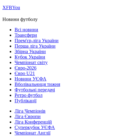
Х
FB
You
Новини футболу
Всі новини
Трансфери
Прем'єр-ліга України
Перша ліга України
Збірна України
Кубок України
Чемпіонат світу
Євро-2026
Євро U21
Новини УЄФА
Вболівальниця тижня
Футбольні передачі
Ретро футбол
Публікації
Ліга Чемпіонів
Ліга Європи
Ліга Конференцій
Суперкубок УЄФА
Чемпіонат Англії