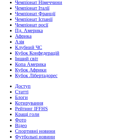
Чемпіонат Німеччини
Чемпіонат Італії
Чемпіонат Франції
Чемпіонат Іспанії
Чемпіонат росії
Пд. Америка
Африка
Азія
Клубний ЧС
Кубок Конфедерацій
Інший світ
Копа Америка
Кубок Африки
Кубок Лібертадорес
Доступ
Статті
Блоги
Котирування
Рейтинг IFFHS
Кращі голи
Фото
Відео
Спортивні новини
Футбольні новини