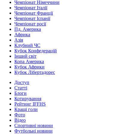
Чемпіонат Німеччини
Чемпіонат Італії
Чемпіонат Франції
Чемпіонат Іспанії
Чемпіонат росії
Пд. Америка
Африка
Азія
Клубний ЧС
Кубок Конфедерацій
Інший світ
Копа Америка
Кубок Африки
Кубок Лібертадорес
Доступ
Статті
Блоги
Котирування
Рейтинг IFFHS
Кращі голи
Фото
Відео
Спортивні новини
Футбольні новини