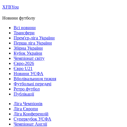
Х
FB
You
Новини футболу
Всі новини
Трансфери
Прем'єр-ліга України
Перша ліга України
Збірна України
Кубок України
Чемпіонат світу
Євро-2026
Євро U21
Новини УЄФА
Вболівальниця тижня
Футбольні передачі
Ретро футбол
Публікації
Ліга Чемпіонів
Ліга Європи
Ліга Конференцій
Суперкубок УЄФА
Чемпіонат Англії