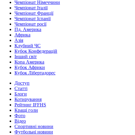
Чемпіонат Німеччини
Чемпіонат Італії
Чемпіонат Франції
Чемпіонат Іспанії
Чемпіонат росії
Пд. Америка
Африка
Азія
Клубний ЧС
Кубок Конфедерацій
Інший світ
Копа Америка
Кубок Африки
Кубок Лібертадорес
Доступ
Статті
Блоги
Котирування
Рейтинг IFFHS
Кращі голи
Фото
Відео
Спортивні новини
Футбольні новини