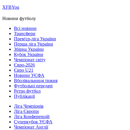
Х
FB
You
Новини футболу
Всі новини
Трансфери
Прем'єр-ліга України
Перша ліга України
Збірна України
Кубок України
Чемпіонат світу
Євро-2026
Євро U21
Новини УЄФА
Вболівальниця тижня
Футбольні передачі
Ретро футбол
Публікації
Ліга Чемпіонів
Ліга Європи
Ліга Конференцій
Суперкубок УЄФА
Чемпіонат Англії