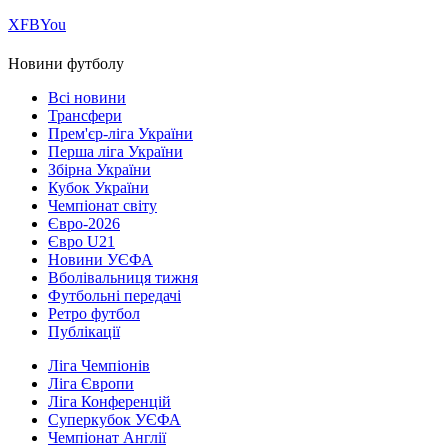
Х
FB
You
Новини футболу
Всі новини
Трансфери
Прем'єр-ліга України
Перша ліга України
Збірна України
Кубок України
Чемпіонат світу
Євро-2026
Євро U21
Новини УЄФА
Вболівальниця тижня
Футбольні передачі
Ретро футбол
Публікації
Ліга Чемпіонів
Ліга Європи
Ліга Конференцій
Суперкубок УЄФА
Чемпіонат Англії