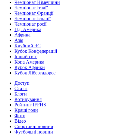
Чемпіонат Німеччини
Чемпіонат Італії
Чемпіонат Франції
Чемпіонат Іспанії
Чемпіонат росії
Пд. Америка
Африка
Азія
Клубний ЧС
Кубок Конфедерацій
Інший світ
Копа Америка
Кубок Африки
Кубок Лібертадорес
Доступ
Статті
Блоги
Котирування
Рейтинг IFFHS
Кращі голи
Фото
Відео
Спортивні новини
Футбольні новини