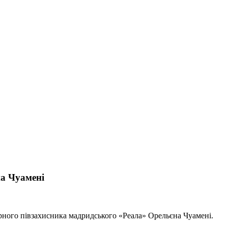
а Чуамені
ного півзахисника мадридського «Реала» Орельєна Чуамені.