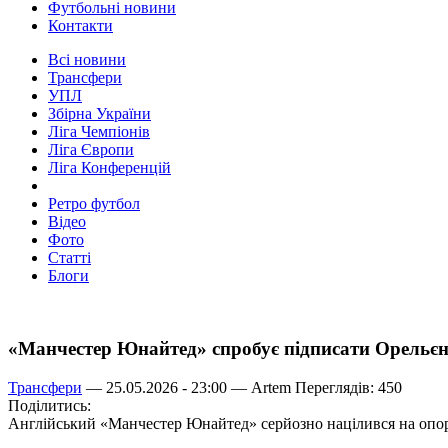
Футбольні новини
Контакти
Всі новини
Трансфери
УПЛ
Збірна України
Ліга Чемпіонів
Ліга Європи
Ліга Конференцій
Ретро футбол
Відео
Фото
Статті
Блоги
«Манчестер Юнайтед» спробує підписати Орельєн
Трансфери
— 25.05.2026 - 23:00 —
Artem
Переглядів: 450
Поділитись:
Англійський «Манчестер Юнайтед» серйозно націлився на опор