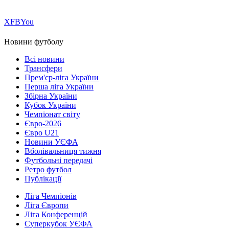
Х
FB
You
Новини футболу
Всі новини
Трансфери
Прем'єр-ліга України
Перша ліга України
Збірна України
Кубок України
Чемпіонат світу
Євро-2026
Євро U21
Новини УЄФА
Вболівальниця тижня
Футбольні передачі
Ретро футбол
Публікації
Ліга Чемпіонів
Ліга Європи
Ліга Конференцій
Суперкубок УЄФА