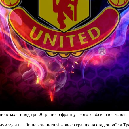
 в захваті від гри 26-річного французького хавбека і вважають 
мум зусиль, аби переманити зіркового гравця на стадіон «Олд Т