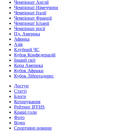
Чемпіонат Англії
Чемпіонат Німеччини
Чемпіонат Італії
Чемпіонат Франції
Чемпіонат Іспанії
Чемпіонат росії
Пд. Америка
Африка
Азія
Клубний ЧС
Кубок Конфедерацій
Інший світ
Копа Америка
Кубок Африки
Кубок Лібертадорес
Доступ
Статті
Блоги
Котирування
Рейтинг IFFHS
Кращі голи
Фото
Відео
Спортивні новини