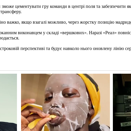
зможе цементувати гру команди в центрі поля та забезпечити які
 трансферу.
йно важко, якщо взагалі можливо, через жорстку позицію мадридс
канним виконавцем у складі «вершкових». Наразі «Реал» повніст
одається.
строковій перспективі та будує навколо нього оновлену лінію се