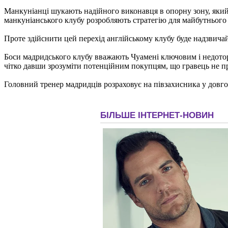
Манкуніанці шукають надійного виконавця в опорну зону, який 
манкуніанського клубу розробляють стратегію для майбутнього
Проте здійснити цей перехід англійському клубу буде надзвича
Боси мадридського клубу вважають Чуамені ключовим і недотор
чітко давши зрозуміти потенційним покупцям, що гравець не пр
Головний тренер мадридців розраховує на півзахисника у довго