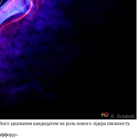
його ідеальним кандидатом на роль нового лідера півзахисту.
раффорд».