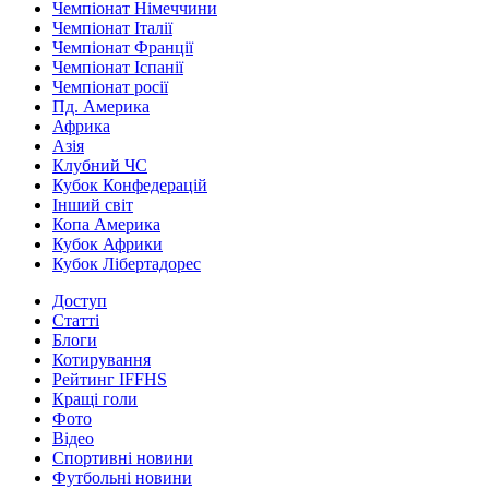
Чемпіонат Німеччини
Чемпіонат Італії
Чемпіонат Франції
Чемпіонат Іспанії
Чемпіонат росії
Пд. Америка
Африка
Азія
Клубний ЧС
Кубок Конфедерацій
Інший світ
Копа Америка
Кубок Африки
Кубок Лібертадорес
Доступ
Статті
Блоги
Котирування
Рейтинг IFFHS
Кращі голи
Фото
Відео
Спортивні новини
Футбольні новини