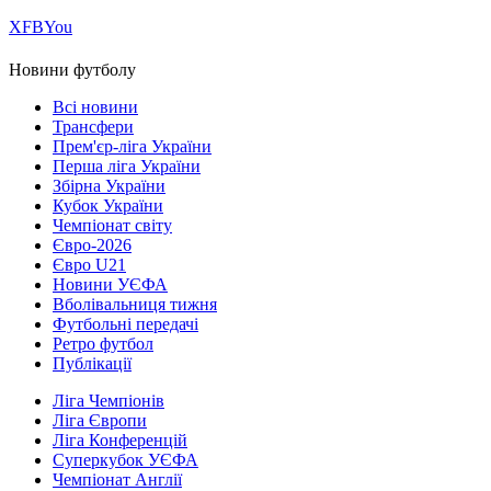
Х
FB
You
Новини футболу
Всі новини
Трансфери
Прем'єр-ліга України
Перша ліга України
Збірна України
Кубок України
Чемпіонат світу
Євро-2026
Євро U21
Новини УЄФА
Вболівальниця тижня
Футбольні передачі
Ретро футбол
Публікації
Ліга Чемпіонів
Ліга Європи
Ліга Конференцій
Суперкубок УЄФА
Чемпіонат Англії