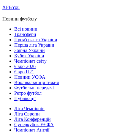
Х
FB
You
Новини футболу
Всі новини
Трансфери
Прем'єр-ліга України
Перша ліга України
Збірна України
Кубок України
Чемпіонат світу
Євро-2026
Євро U21
Новини УЄФА
Вболівальниця тижня
Футбольні передачі
Ретро футбол
Публікації
Ліга Чемпіонів
Ліга Європи
Ліга Конференцій
Суперкубок УЄФА
Чемпіонат Англії