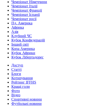
Чемпіонат Німеччини
Чемпіонат Італії
Чемпіонат Франції
Чемпіонат Іспанії
Чемпіонат росії
Пд. Америка
Африка
Азія
Клубний ЧС
Кубок Конфедерацій
Інший світ
Копа Америка
Кубок Африки
Кубок Лібертадорес
Доступ
Статті
Блоги
Котирування
Рейтинг IFFHS
Кращі голи
Фото
Відео
Спортивні новини
Футбольні новини