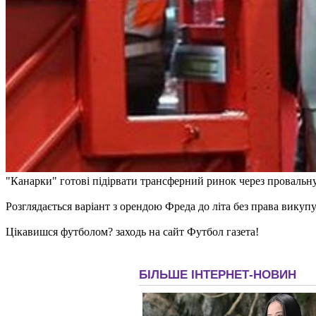
"Канарки" готові підірвати трансферний ринок через провальну
Розглядається варіант з орендою Фреда до літа без права викуп
Цікавишся футболом? заходь на сайт Футбол газета!