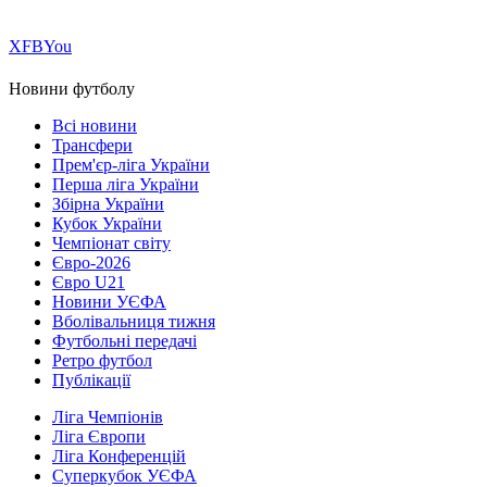
Х
FB
You
Новини футболу
Всі новини
Трансфери
Прем'єр-ліга України
Перша ліга України
Збірна України
Кубок України
Чемпіонат світу
Євро-2026
Євро U21
Новини УЄФА
Вболівальниця тижня
Футбольні передачі
Ретро футбол
Публікації
Ліга Чемпіонів
Ліга Європи
Ліга Конференцій
Суперкубок УЄФА