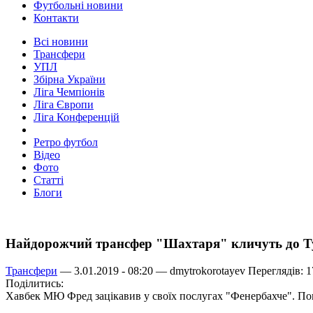
Футбольні новини
Контакти
Всі новини
Трансфери
УПЛ
Збірна України
Ліга Чемпіонів
Ліга Європи
Ліга Конференцій
Ретро футбол
Відео
Фото
Статті
Блоги
Найдорожчий трансфер "Шахтаря" кличуть до 
Трансфери
— 3.01.2019 - 08:20 —
dmytrokorotayev
Переглядів: 1
Поділитись:
Хавбек МЮ Фред зацікавив у своїх послугах "Фенербахче". Пов