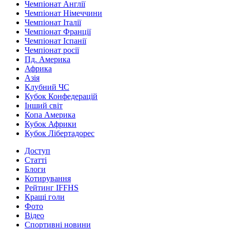
Чемпіонат Англії
Чемпіонат Німеччини
Чемпіонат Італії
Чемпіонат Франції
Чемпіонат Іспанії
Чемпіонат росії
Пд. Америка
Африка
Азія
Клубний ЧС
Кубок Конфедерацій
Інший світ
Копа Америка
Кубок Африки
Кубок Лібертадорес
Доступ
Статті
Блоги
Котирування
Рейтинг IFFHS
Кращі голи
Фото
Відео
Спортивні новини