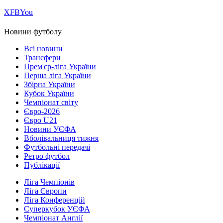
Х
FB
You
Новини футболу
Всі новини
Трансфери
Прем'єр-ліга України
Перша ліга України
Збірна України
Кубок України
Чемпіонат світу
Євро-2026
Євро U21
Новини УЄФА
Вболівальниця тижня
Футбольні передачі
Ретро футбол
Публікації
Ліга Чемпіонів
Ліга Європи
Ліга Конференцій
Суперкубок УЄФА
Чемпіонат Англії