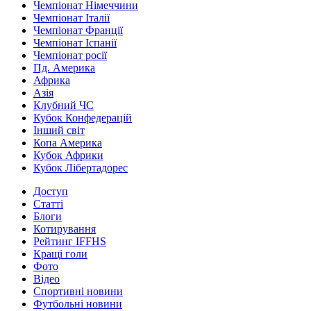
Чемпіонат Німеччини
Чемпіонат Італії
Чемпіонат Франції
Чемпіонат Іспанії
Чемпіонат росії
Пд. Америка
Африка
Азія
Клубний ЧС
Кубок Конфедерацій
Інший світ
Копа Америка
Кубок Африки
Кубок Лібертадорес
Доступ
Статті
Блоги
Котирування
Рейтинг IFFHS
Кращі голи
Фото
Відео
Спортивні новини
Футбольні новини