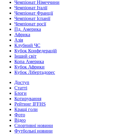
Чемпіонат Німеччини
Чемпіонат Італії
Чемпіонат Франції
Чемпіонат Іспанії
Чемпіонат росії
Пд. Америка
Африка
Азія
Клубний ЧС
Кубок Конфедерацій
Інший світ
Копа Америка
Кубок Африки
Кубок Лібертадорес
Доступ
Статті
Блоги
Котирування
Рейтинг IFFHS
Кращі голи
Фото
Відео
Спортивні новини
Футбольні новини