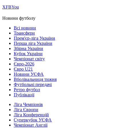
Х
FB
You
Новини футболу
Всі новини
Трансфери
Прем'єр-ліга України
Перша ліга України
Збірна України
Кубок України
Чемпіонат світу
Євро-2026
Євро U21
Новини УЄФА
Вболівальниця тижня
Футбольні передачі
Ретро футбол
Публікації
Ліга Чемпіонів
Ліга Європи
Ліга Конференцій
Суперкубок УЄФА
Чемпіонат Англії