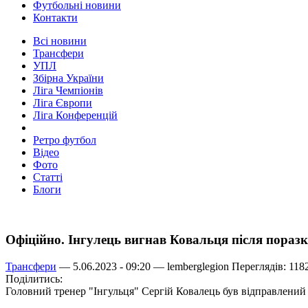
Футбольні новини
Контакти
Всі новини
Трансфери
УПЛ
Збірна України
Ліга Чемпіонів
Ліга Європи
Ліга Конференцій
Ретро футбол
Відео
Фото
Статті
Блоги
Офіційно. Інгулець вигнав Ковальця після поразк
Трансфери
— 5.06.2023 - 09:20 —
lemberglegion
Переглядів: 118
Поділитись:
Головний тренер "Інгульця" Сергій Ковалець був відправлений 