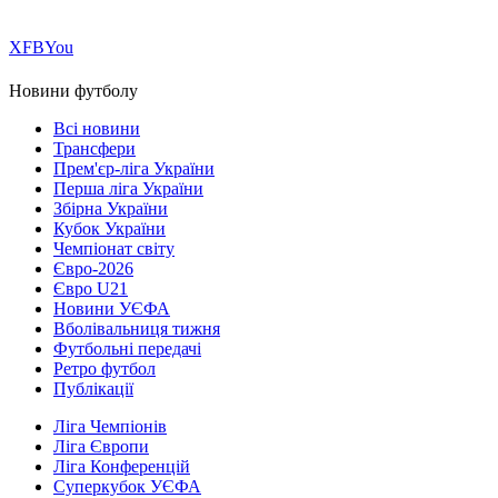
Х
FB
You
Новини футболу
Всі новини
Трансфери
Прем'єр-ліга України
Перша ліга України
Збірна України
Кубок України
Чемпіонат світу
Євро-2026
Євро U21
Новини УЄФА
Вболівальниця тижня
Футбольні передачі
Ретро футбол
Публікації
Ліга Чемпіонів
Ліга Європи
Ліга Конференцій
Суперкубок УЄФА