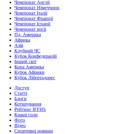
Чемпіонат Англії
Чемпіонат Німеччини
Чемпіонат Італії
Чемпіонат Франції
Чемпіонат Іспанії
Чемпіонат росії
Пд. Америка
Африка
Азія
Клубний ЧС
Кубок Конфедерацій
Інший світ
Копа Америка
Кубок Африки
Кубок Лібертадорес
Доступ
Статті
Блоги
Котирування
Рейтинг IFFHS
Кращі голи
Фото
Відео
Спортивні новини