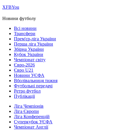
Х
FB
You
Новини футболу
Всі новини
Трансфери
Прем'єр-ліга України
Перша ліга України
Збірна України
Кубок України
Чемпіонат світу
Євро-2026
Євро U21
Новини УЄФА
Вболівальниця тижня
Футбольні передачі
Ретро футбол
Публікації
Ліга Чемпіонів
Ліга Європи
Ліга Конференцій
Суперкубок УЄФА
Чемпіонат Англії