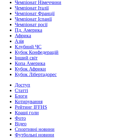
Чемпіонат Німеччини
Чемпіонат Італії
Чемпіонат Франції
Чемпіонат Іспанії
Чемпіонат росії
Пд. Америка
Африка
Азія
Клубний ЧС
Кубок Конфедерацій
Інший світ
Копа Америка
Кубок Африки
Кубок Лібертадорес
Доступ
Статті
Блоги
Котирування
Рейтинг IFFHS
Кращі голи
Фото
Відео
Спортивні новини
Футбольні новини