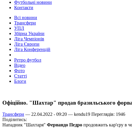
Футбольні новини
Контакти
Всі новини
Трансфери
УПЛ
Збірна України
Ліга Чемпіонів
Ліга Європи
Ліга Конференцій
Ретро футбол
Відео
Фото
Статті
Блоги
Офіційно. "Шахтар" продав бразильського форв
Трансфери
— 22.04.2022 - 09:20 —
kendu19
Переглядів: 1946
Поділитись:
Нападник "Шахтаря"
Фернандо Педро
продовжить кар'єру в че