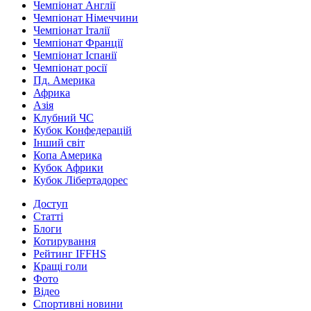
Чемпіонат Англії
Чемпіонат Німеччини
Чемпіонат Італії
Чемпіонат Франції
Чемпіонат Іспанії
Чемпіонат росії
Пд. Америка
Африка
Азія
Клубний ЧС
Кубок Конфедерацій
Інший світ
Копа Америка
Кубок Африки
Кубок Лібертадорес
Доступ
Статті
Блоги
Котирування
Рейтинг IFFHS
Кращі голи
Фото
Відео
Спортивні новини