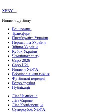
Х
FB
You
Новини футболу
Всі новини
Трансфери
Прем'єр-ліга України
Перша ліга України
Збірна України
Кубок України
Чемпіонат світу
Євро-2026
Євро U21
Новини УЄФА
Вболівальниця тижня
Футбольні передачі
Ретро футбол
Публікації
Ліга Чемпіонів
Ліга Європи
Ліга Конференцій
Суперкубок УЄФА