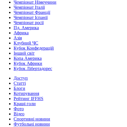
Чемпіонат Німеччини
Чемпіонат Італії
Чемпіонат Франції
Чемпіонат Іспанії
Чемпіонат росії
Пд. Америка
Африка
Азія
Клубний ЧС
Кубок Конфедерацій
Інший світ
Копа Америка
Кубок Африки
Кубок Лібертадорес
Доступ
Статті
Блоги
Котирування
Рейтинг IFFHS
Кращі голи
Фото
Відео
Спортивні новини
Футбольні новини