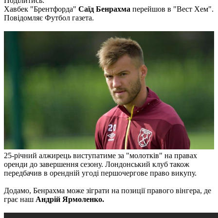
Поділитись:
Хавбек "Брентфорда"
Саїд Бенрахма
перейшов в "Вест Хем".
Повідомляє Футбол газета.
25-річний алжирець виступатиме за "молотків" на правах
оренди до завершення сезону. Лондонський клуб також
передбачив в орендній угоді першочергове право викупу.
Додамо, Бенрахма може зіграти на позиції правого вінгера, де
грає наш
Андрій Ярмоленко.