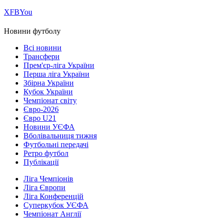
Х
FB
You
Новини футболу
Всі новини
Трансфери
Прем'єр-ліга України
Перша ліга України
Збірна України
Кубок України
Чемпіонат світу
Євро-2026
Євро U21
Новини УЄФА
Вболівальниця тижня
Футбольні передачі
Ретро футбол
Публікації
Ліга Чемпіонів
Ліга Європи
Ліга Конференцій
Суперкубок УЄФА
Чемпіонат Англії