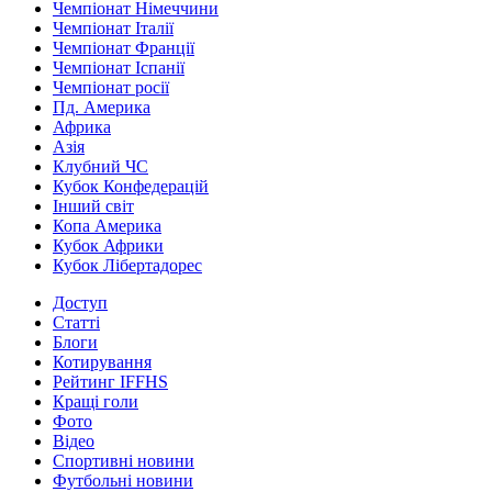
Чемпіонат Німеччини
Чемпіонат Італії
Чемпіонат Франції
Чемпіонат Іспанії
Чемпіонат росії
Пд. Америка
Африка
Азія
Клубний ЧС
Кубок Конфедерацій
Інший світ
Копа Америка
Кубок Африки
Кубок Лібертадорес
Доступ
Статті
Блоги
Котирування
Рейтинг IFFHS
Кращі голи
Фото
Відео
Спортивні новини
Футбольні новини