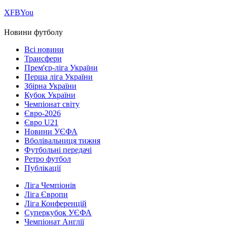
Х
FB
You
Новини футболу
Всі новини
Трансфери
Прем'єр-ліга України
Перша ліга України
Збірна України
Кубок України
Чемпіонат світу
Євро-2026
Євро U21
Новини УЄФА
Вболівальниця тижня
Футбольні передачі
Ретро футбол
Публікації
Ліга Чемпіонів
Ліга Європи
Ліга Конференцій
Суперкубок УЄФА
Чемпіонат Англії