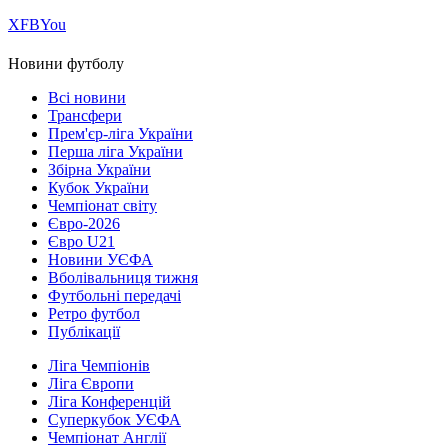
Х
FB
You
Новини футболу
Всі новини
Трансфери
Прем'єр-ліга України
Перша ліга України
Збірна України
Кубок України
Чемпіонат світу
Євро-2026
Євро U21
Новини УЄФА
Вболівальниця тижня
Футбольні передачі
Ретро футбол
Публікації
Ліга Чемпіонів
Ліга Європи
Ліга Конференцій
Суперкубок УЄФА
Чемпіонат Англії