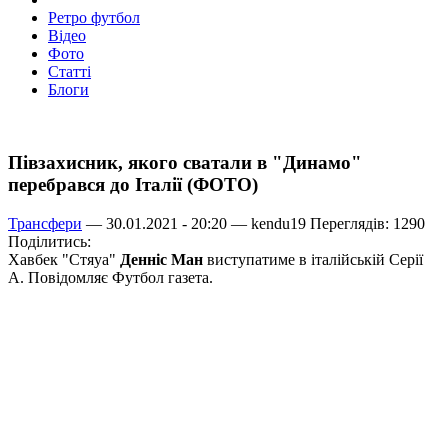
Ретро футбол
Відео
Фото
Статті
Блоги
Півзахисник, якого сватали в "Динамо"
перебрався до Італії (ФОТО)
Трансфери
— 30.01.2021 - 20:20 —
kendu19
Переглядів: 1290
Поділитись:
Хавбек "Стяуа"
Денніс Ман
виступатиме в італійській Серії
А. Повідомляє Футбол газета.