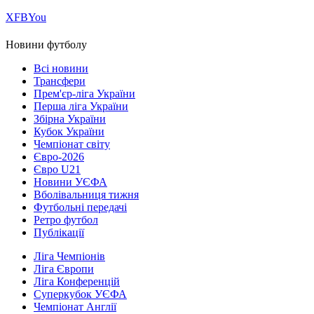
Х
FB
You
Новини футболу
Всі новини
Трансфери
Прем'єр-ліга України
Перша ліга України
Збірна України
Кубок України
Чемпіонат світу
Євро-2026
Євро U21
Новини УЄФА
Вболівальниця тижня
Футбольні передачі
Ретро футбол
Публікації
Ліга Чемпіонів
Ліга Європи
Ліга Конференцій
Суперкубок УЄФА
Чемпіонат Англії