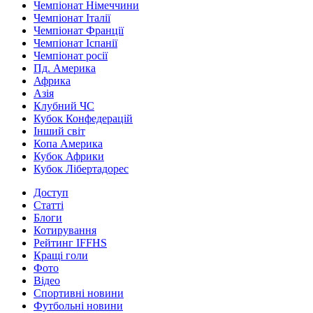
Чемпіонат Німеччини
Чемпіонат Італії
Чемпіонат Франції
Чемпіонат Іспанії
Чемпіонат росії
Пд. Америка
Африка
Азія
Клубний ЧС
Кубок Конфедерацій
Інший світ
Копа Америка
Кубок Африки
Кубок Лібертадорес
Доступ
Статті
Блоги
Котирування
Рейтинг IFFHS
Кращі голи
Фото
Відео
Спортивні новини
Футбольні новини