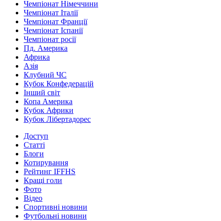
Чемпіонат Німеччини
Чемпіонат Італії
Чемпіонат Франції
Чемпіонат Іспанії
Чемпіонат росії
Пд. Америка
Африка
Азія
Клубний ЧС
Кубок Конфедерацій
Інший світ
Копа Америка
Кубок Африки
Кубок Лібертадорес
Доступ
Статті
Блоги
Котирування
Рейтинг IFFHS
Кращі голи
Фото
Відео
Спортивні новини
Футбольні новини