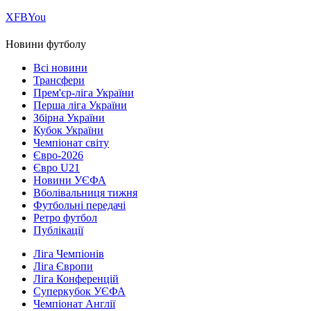
Х
FB
You
Новини футболу
Всі новини
Трансфери
Прем'єр-ліга України
Перша ліга України
Збірна України
Кубок України
Чемпіонат світу
Євро-2026
Євро U21
Новини УЄФА
Вболівальниця тижня
Футбольні передачі
Ретро футбол
Публікації
Ліга Чемпіонів
Ліга Європи
Ліга Конференцій
Суперкубок УЄФА
Чемпіонат Англії