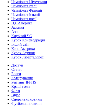
Чемпіонат Німеччини
Чемпіонат Італії
Чемпіонат Франції
Чемпіонат Іспанії
Чемпіонат росії
Пд. Америка
Африка
Азія
Клубний ЧС
Кубок Конфедерацій
Інший світ
Копа Америка
Кубок Африки
Кубок Лібертадорес
Доступ
Статті
Блоги
Котирування
Рейтинг IFFHS
Кращі голи
Фото
Відео
Спортивні новини
Футбольні новини