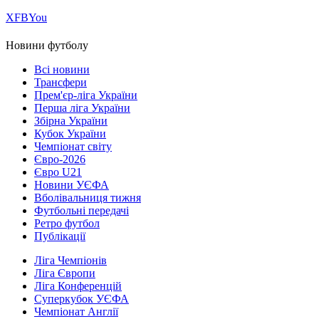
Х
FB
You
Новини футболу
Всі новини
Трансфери
Прем'єр-ліга України
Перша ліга України
Збірна України
Кубок України
Чемпіонат світу
Євро-2026
Євро U21
Новини УЄФА
Вболівальниця тижня
Футбольні передачі
Ретро футбол
Публікації
Ліга Чемпіонів
Ліга Європи
Ліга Конференцій
Суперкубок УЄФА
Чемпіонат Англії