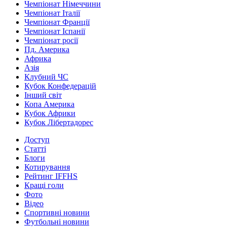
Чемпіонат Німеччини
Чемпіонат Італії
Чемпіонат Франції
Чемпіонат Іспанії
Чемпіонат росії
Пд. Америка
Африка
Азія
Клубний ЧС
Кубок Конфедерацій
Інший світ
Копа Америка
Кубок Африки
Кубок Лібертадорес
Доступ
Статті
Блоги
Котирування
Рейтинг IFFHS
Кращі голи
Фото
Відео
Спортивні новини
Футбольні новини