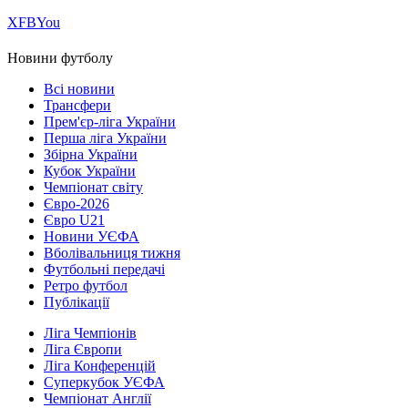
Х
FB
You
Новини футболу
Всі новини
Трансфери
Прем'єр-ліга України
Перша ліга України
Збірна України
Кубок України
Чемпіонат світу
Євро-2026
Євро U21
Новини УЄФА
Вболівальниця тижня
Футбольні передачі
Ретро футбол
Публікації
Ліга Чемпіонів
Ліга Європи
Ліга Конференцій
Суперкубок УЄФА
Чемпіонат Англії