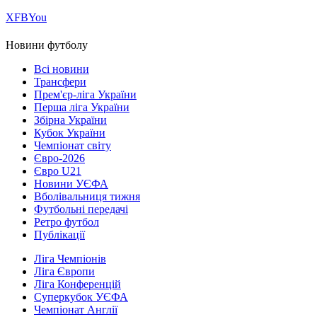
Х
FB
You
Новини футболу
Всі новини
Трансфери
Прем'єр-ліга України
Перша ліга України
Збірна України
Кубок України
Чемпіонат світу
Євро-2026
Євро U21
Новини УЄФА
Вболівальниця тижня
Футбольні передачі
Ретро футбол
Публікації
Ліга Чемпіонів
Ліга Європи
Ліга Конференцій
Суперкубок УЄФА
Чемпіонат Англії