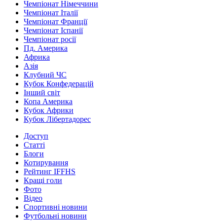
Чемпіонат Німеччини
Чемпіонат Італії
Чемпіонат Франції
Чемпіонат Іспанії
Чемпіонат росії
Пд. Америка
Африка
Азія
Клубний ЧС
Кубок Конфедерацій
Інший світ
Копа Америка
Кубок Африки
Кубок Лібертадорес
Доступ
Статті
Блоги
Котирування
Рейтинг IFFHS
Кращі голи
Фото
Відео
Спортивні новини
Футбольні новини