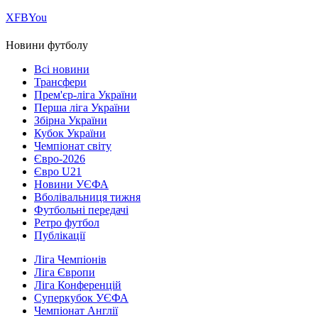
Х
FB
You
Новини футболу
Всі новини
Трансфери
Прем'єр-ліга України
Перша ліга України
Збірна України
Кубок України
Чемпіонат світу
Євро-2026
Євро U21
Новини УЄФА
Вболівальниця тижня
Футбольні передачі
Ретро футбол
Публікації
Ліга Чемпіонів
Ліга Європи
Ліга Конференцій
Суперкубок УЄФА
Чемпіонат Англії