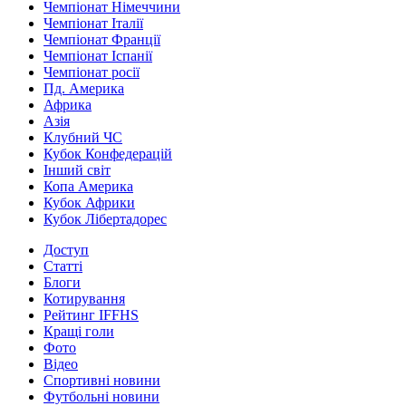
Чемпіонат Німеччини
Чемпіонат Італії
Чемпіонат Франції
Чемпіонат Іспанії
Чемпіонат росії
Пд. Америка
Африка
Азія
Клубний ЧС
Кубок Конфедерацій
Інший світ
Копа Америка
Кубок Африки
Кубок Лібертадорес
Доступ
Статті
Блоги
Котирування
Рейтинг IFFHS
Кращі голи
Фото
Відео
Спортивні новини
Футбольні новини