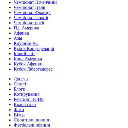
Чемпіонат Німеччини
Чемпіонат Італії
Чемпіонат Франції
Чемпіонат Іспанії
Чемпіонат росії
Пд. Америка
Африка
Азія
Клубний ЧС
Кубок Конфедерацій
Інший світ
Копа Америка
Кубок Африки
Кубок Лібертадорес
Доступ
Статті
Блоги
Котирування
Рейтинг IFFHS
Кращі голи
Фото
Відео
Спортивні новини
Футбольні новини