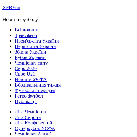
Х
FB
You
Новини футболу
Всі новини
Трансфери
Прем'єр-ліга України
Перша ліга України
Збірна України
Кубок України
Чемпіонат світу
Євро-2026
Євро U21
Новини УЄФА
Вболівальниця тижня
Футбольні передачі
Ретро футбол
Публікації
Ліга Чемпіонів
Ліга Європи
Ліга Конференцій
Суперкубок УЄФА
Чемпіонат Англії