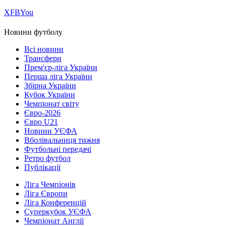
Х
FB
You
Новини футболу
Всі новини
Трансфери
Прем'єр-ліга України
Перша ліга України
Збірна України
Кубок України
Чемпіонат світу
Євро-2026
Євро U21
Новини УЄФА
Вболівальниця тижня
Футбольні передачі
Ретро футбол
Публікації
Ліга Чемпіонів
Ліга Європи
Ліга Конференцій
Суперкубок УЄФА
Чемпіонат Англії