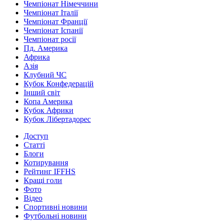
Чемпіонат Німеччини
Чемпіонат Італії
Чемпіонат Франції
Чемпіонат Іспанії
Чемпіонат росії
Пд. Америка
Африка
Азія
Клубний ЧС
Кубок Конфедерацій
Інший світ
Копа Америка
Кубок Африки
Кубок Лібертадорес
Доступ
Статті
Блоги
Котирування
Рейтинг IFFHS
Кращі голи
Фото
Відео
Спортивні новини
Футбольні новини