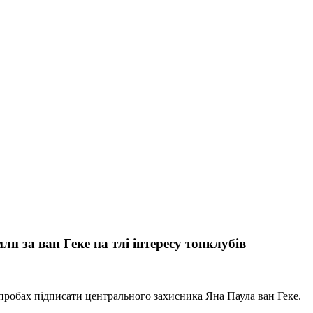
н за ван Геке на тлі інтересу топклубів
пробах підписати центрального захисника Яна Паула ван Геке.