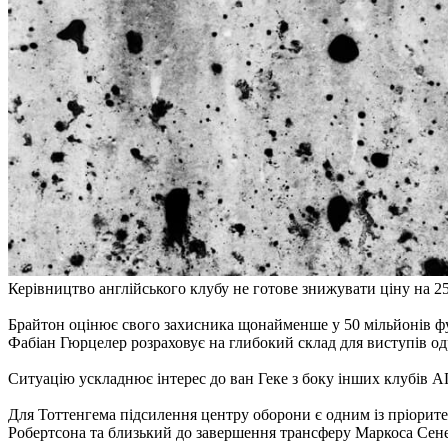
Керівництво англійського клубу не готове знижувати ціну на 25
Брайтон оцінює свого захисника щонайменше у 50 мільйонів фун
Фабіан Гюрцелер розраховує на глибокий склад для виступів од
Ситуацію ускладнює інтерес до ван Геке з боку інших клубів 
Для Тоттенгема підсилення центру оборони є одним із пріорите
Робертсона та близький до завершення трансферу Маркоса Сенес