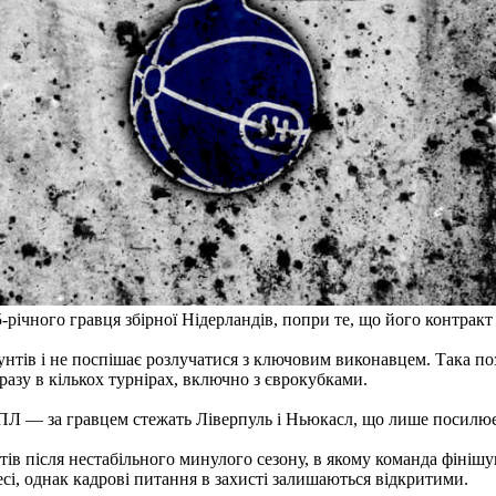
-річного гравця збірної Нідерландів, попри те, що його контракт
тів і не поспішає розлучатися з ключовим виконавцем. Така поз
разу в кількох турнірах, включно з єврокубками.
АПЛ — за гравцем стежать Ліверпуль і Ньюкасл, що лише посилює
тів після нестабільного минулого сезону, в якому команда фініш
і, однак кадрові питання в захисті залишаються відкритими.