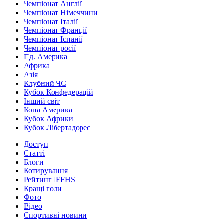
Чемпіонат Англії
Чемпіонат Німеччини
Чемпіонат Італії
Чемпіонат Франції
Чемпіонат Іспанії
Чемпіонат росії
Пд. Америка
Африка
Азія
Клубний ЧС
Кубок Конфедерацій
Інший світ
Копа Америка
Кубок Африки
Кубок Лібертадорес
Доступ
Статті
Блоги
Котирування
Рейтинг IFFHS
Кращі голи
Фото
Відео
Спортивні новини