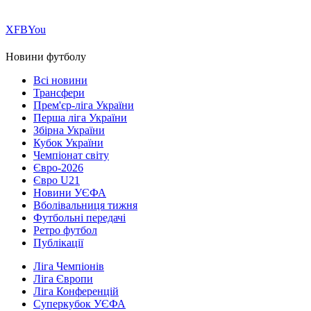
Х
FB
You
Новини футболу
Всі новини
Трансфери
Прем'єр-ліга України
Перша ліга України
Збірна України
Кубок України
Чемпіонат світу
Євро-2026
Євро U21
Новини УЄФА
Вболівальниця тижня
Футбольні передачі
Ретро футбол
Публікації
Ліга Чемпіонів
Ліга Європи
Ліга Конференцій
Суперкубок УЄФА