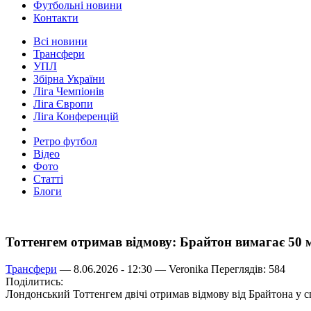
Футбольні новини
Контакти
Всі новини
Трансфери
УПЛ
Збірна України
Ліга Чемпіонів
Ліга Європи
Ліга Конференцій
Ретро футбол
Відео
Фото
Статті
Блоги
Тоттенгем отримав відмову: Брайтон вимагає 50 мл
Трансфери
— 8.06.2026 - 12:30 —
Veronika
Переглядів: 584
Поділитись:
Лондонський Тоттенгем двічі отримав відмову від Брайтона у с