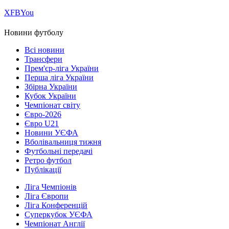
Х
FB
You
Новини футболу
Всі новини
Трансфери
Прем'єр-ліга України
Перша ліга України
Збірна України
Кубок України
Чемпіонат світу
Євро-2026
Євро U21
Новини УЄФА
Вболівальниця тижня
Футбольні передачі
Ретро футбол
Публікації
Ліга Чемпіонів
Ліга Європи
Ліга Конференцій
Суперкубок УЄФА
Чемпіонат Англії