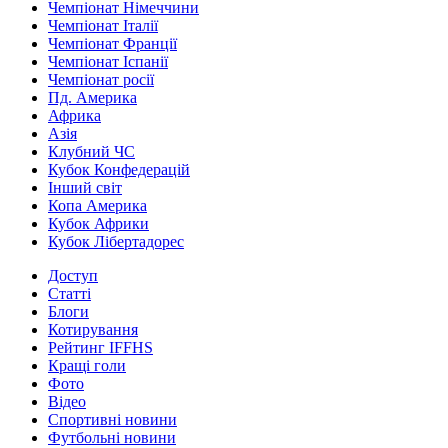
Чемпіонат Німеччини
Чемпіонат Італії
Чемпіонат Франції
Чемпіонат Іспанії
Чемпіонат росії
Пд. Америка
Африка
Азія
Клубний ЧС
Кубок Конфедерацій
Інший світ
Копа Америка
Кубок Африки
Кубок Лібертадорес
Доступ
Статті
Блоги
Котирування
Рейтинг IFFHS
Кращі голи
Фото
Відео
Спортивні новини
Футбольні новини