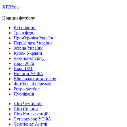
Х
FB
You
Новини футболу
Всі новини
Трансфери
Прем'єр-ліга України
Перша ліга України
Збірна України
Кубок України
Чемпіонат світу
Євро-2026
Євро U21
Новини УЄФА
Вболівальниця тижня
Футбольні передачі
Ретро футбол
Публікації
Ліга Чемпіонів
Ліга Європи
Ліга Конференцій
Суперкубок УЄФА
Чемпіонат Англії