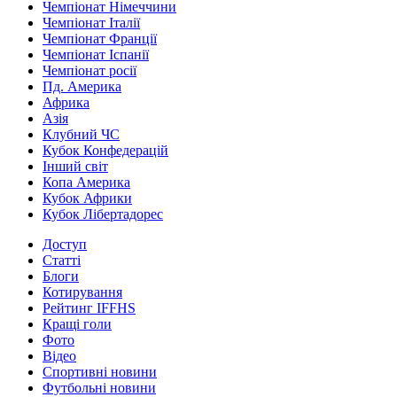
Чемпіонат Німеччини
Чемпіонат Італії
Чемпіонат Франції
Чемпіонат Іспанії
Чемпіонат росії
Пд. Америка
Африка
Азія
Клубний ЧС
Кубок Конфедерацій
Інший світ
Копа Америка
Кубок Африки
Кубок Лібертадорес
Доступ
Статті
Блоги
Котирування
Рейтинг IFFHS
Кращі голи
Фото
Відео
Спортивні новини
Футбольні новини