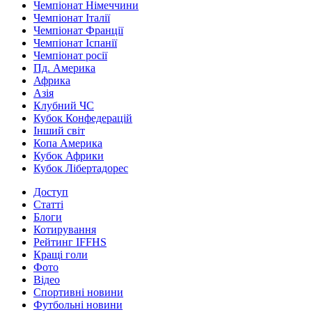
Чемпіонат Німеччини
Чемпіонат Італії
Чемпіонат Франції
Чемпіонат Іспанії
Чемпіонат росії
Пд. Америка
Африка
Азія
Клубний ЧС
Кубок Конфедерацій
Інший світ
Копа Америка
Кубок Африки
Кубок Лібертадорес
Доступ
Статті
Блоги
Котирування
Рейтинг IFFHS
Кращі голи
Фото
Відео
Спортивні новини
Футбольні новини