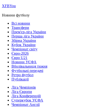
Х
FB
You
Новини футболу
Всі новини
Трансфери
Прем'єр-ліга України
Перша ліга України
Збірна України
Кубок України
Чемпіонат світу
Євро-2026
Євро U21
Новини УЄФА
Вболівальниця тижня
Футбольні передачі
Ретро футбол
Публікації
Ліга Чемпіонів
Ліга Європи
Ліга Конференцій
Суперкубок УЄФА
Чемпіонат Англії