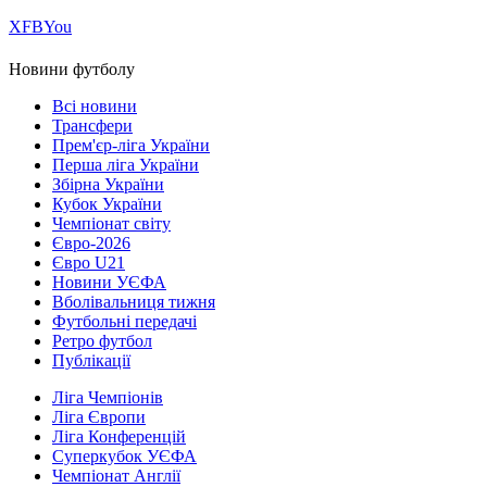
Х
FB
You
Новини футболу
Всі новини
Трансфери
Прем'єр-ліга України
Перша ліга України
Збірна України
Кубок України
Чемпіонат світу
Євро-2026
Євро U21
Новини УЄФА
Вболівальниця тижня
Футбольні передачі
Ретро футбол
Публікації
Ліга Чемпіонів
Ліга Європи
Ліга Конференцій
Суперкубок УЄФА
Чемпіонат Англії