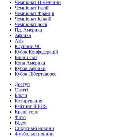
Чемпіонат Німеччини
Чемпіонат Італії
Чемпіонат Франції
Чемпіонат Іспанії
Чемпіонат росії
Пд. Америка
Африка
Азія
Клубний ЧС
Кубок Конфедерацій
Інший світ
Копа Америка
Кубок Африки
Кубок Лібертадорес
Доступ
Статті
Блоги
Котирування
Рейтинг IFFHS
Кращі голи
Фото
Відео
Спортивні новини
Футбольні новини