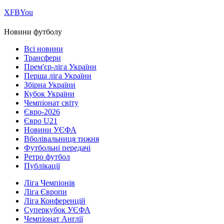
Х
FB
You
Новини футболу
Всі новини
Трансфери
Прем'єр-ліга України
Перша ліга України
Збірна України
Кубок України
Чемпіонат світу
Євро-2026
Євро U21
Новини УЄФА
Вболівальниця тижня
Футбольні передачі
Ретро футбол
Публікації
Ліга Чемпіонів
Ліга Європи
Ліга Конференцій
Суперкубок УЄФА
Чемпіонат Англії