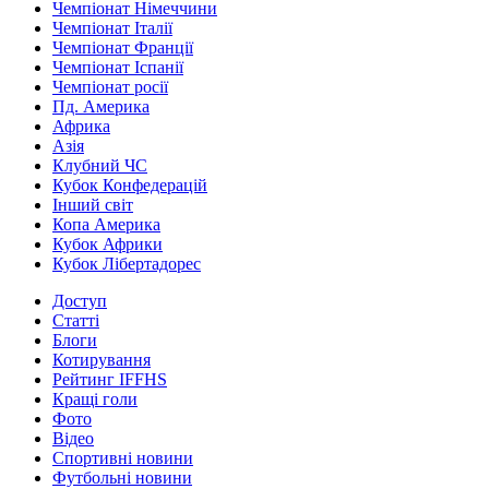
Чемпіонат Німеччини
Чемпіонат Італії
Чемпіонат Франції
Чемпіонат Іспанії
Чемпіонат росії
Пд. Америка
Африка
Азія
Клубний ЧС
Кубок Конфедерацій
Інший світ
Копа Америка
Кубок Африки
Кубок Лібертадорес
Доступ
Статті
Блоги
Котирування
Рейтинг IFFHS
Кращі голи
Фото
Відео
Спортивні новини
Футбольні новини