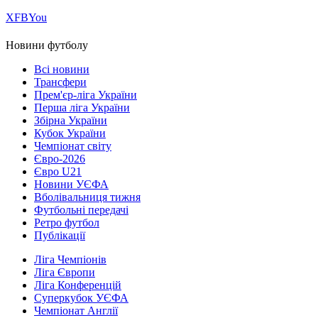
Х
FB
You
Новини футболу
Всі новини
Трансфери
Прем'єр-ліга України
Перша ліга України
Збірна України
Кубок України
Чемпіонат світу
Євро-2026
Євро U21
Новини УЄФА
Вболівальниця тижня
Футбольні передачі
Ретро футбол
Публікації
Ліга Чемпіонів
Ліга Європи
Ліга Конференцій
Суперкубок УЄФА
Чемпіонат Англії