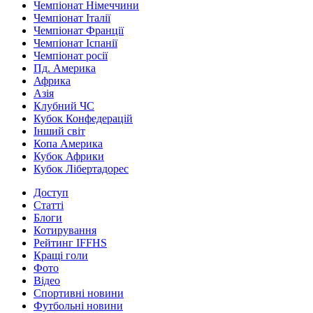
Чемпіонат Німеччини
Чемпіонат Італії
Чемпіонат Франції
Чемпіонат Іспанії
Чемпіонат росії
Пд. Америка
Африка
Азія
Клубний ЧС
Кубок Конфедерацій
Інший світ
Копа Америка
Кубок Африки
Кубок Лібертадорес
Доступ
Статті
Блоги
Котирування
Рейтинг IFFHS
Кращі голи
Фото
Відео
Спортивні новини
Футбольні новини