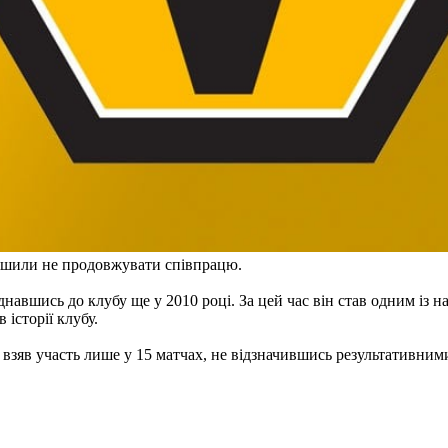
рішили не продовжувати співпрацю.
днавшись до клубу ще у 2010 році. За цей час він став одним із н
 історії клубу.
та взяв участь лише у 15 матчах, не відзначившись результативни