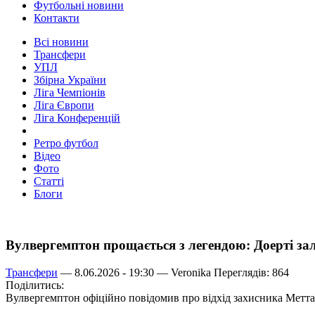
Футбольні новини
Контакти
Всі новини
Трансфери
УПЛ
Збірна України
Ліга Чемпіонів
Ліга Європи
Ліга Конференцій
Ретро футбол
Відео
Фото
Статті
Блоги
Вулвергемптон прощається з легендою: Доерті зал
Трансфери
— 8.06.2026 - 19:30 —
Veronika
Переглядів: 864
Поділитись:
Вулвергемптон офіційно повідомив про відхід захисника Метта 