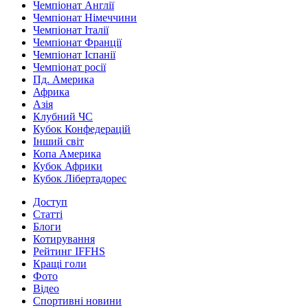
Чемпіонат Англії
Чемпіонат Німеччини
Чемпіонат Італії
Чемпіонат Франції
Чемпіонат Іспанії
Чемпіонат росії
Пд. Америка
Африка
Азія
Клубний ЧС
Кубок Конфедерацій
Інший світ
Копа Америка
Кубок Африки
Кубок Лібертадорес
Доступ
Статті
Блоги
Котирування
Рейтинг IFFHS
Кращі голи
Фото
Відео
Спортивні новини