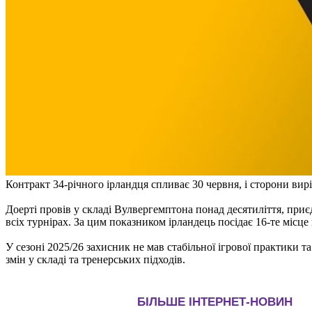
Контракт 34-річного ірландця спливає 30 червня, і сторони ви
Доерті провів у складі Вулвергемптона понад десятиліття, приє
всіх турнірах. За цим показником ірландець посідає 16-те місце в
У сезоні 2025/26 захисник не мав стабільної ігрової практики 
змін у складі та тренерських підходів.