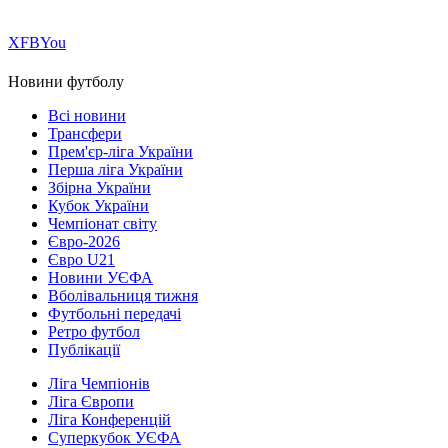
Х
FB
You
Новини футболу
Всі новини
Трансфери
Прем'єр-ліга України
Перша ліга України
Збірна України
Кубок України
Чемпіонат світу
Євро-2026
Євро U21
Новини УЄФА
Вболівальниця тижня
Футбольні передачі
Ретро футбол
Публікації
Ліга Чемпіонів
Ліга Європи
Ліга Конференцій
Суперкубок УЄФА