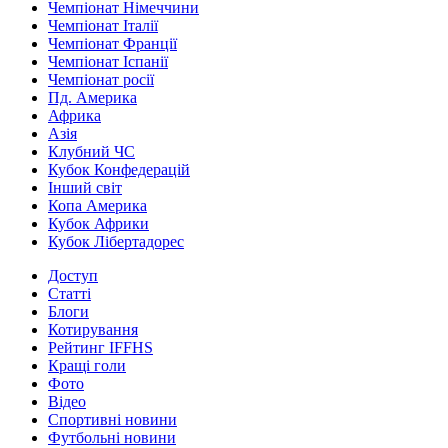
Чемпіонат Німеччини
Чемпіонат Італії
Чемпіонат Франції
Чемпіонат Іспанії
Чемпіонат росії
Пд. Америка
Африка
Азія
Клубний ЧС
Кубок Конфедерацій
Інший світ
Копа Америка
Кубок Африки
Кубок Лібертадорес
Доступ
Статті
Блоги
Котирування
Рейтинг IFFHS
Кращі голи
Фото
Відео
Спортивні новини
Футбольні новини