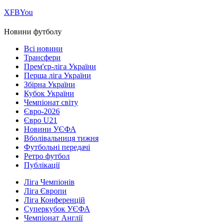
Х
FB
You
Новини футболу
Всі новини
Трансфери
Прем'єр-ліга України
Перша ліга України
Збірна України
Кубок України
Чемпіонат світу
Євро-2026
Євро U21
Новини УЄФА
Вболівальниця тижня
Футбольні передачі
Ретро футбол
Публікації
Ліга Чемпіонів
Ліга Європи
Ліга Конференцій
Суперкубок УЄФА
Чемпіонат Англії