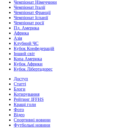
Чемпіонат Німеччини
Чемпіонат Італії
Чемпіонат Франції
Чемпіонат Іспанії
Чемпіонат росії
Пд. Америка
Африка
Азія
Клубний ЧС
Кубок Конфедерацій
Інший світ
Копа Америка
Кубок Африки
Кубок Лібертадорес
Доступ
Статті
Блоги
Котирування
Рейтинг IFFHS
Кращі голи
Фото
Відео
Спортивні новини
Футбольні новини