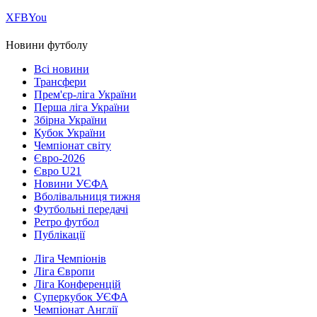
Х
FB
You
Новини футболу
Всі новини
Трансфери
Прем'єр-ліга України
Перша ліга України
Збірна України
Кубок України
Чемпіонат світу
Євро-2026
Євро U21
Новини УЄФА
Вболівальниця тижня
Футбольні передачі
Ретро футбол
Публікації
Ліга Чемпіонів
Ліга Європи
Ліга Конференцій
Суперкубок УЄФА
Чемпіонат Англії