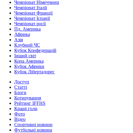
Чемпіонат Німеччини
Чемпіонат Італії
Чемпіонат Франції
Чемпіонат Іспанії
Чемпіонат росії
Пд. Америка
Африка
Азія
Клубний ЧС
Кубок Конфедерацій
Інший світ
Копа Америка
Кубок Африки
Кубок Лібертадорес
Доступ
Статті
Блоги
Котирування
Рейтинг IFFHS
Кращі голи
Фото
Відео
Спортивні новини
Футбольні новини