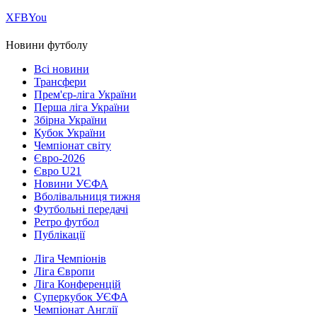
Х
FB
You
Новини футболу
Всі новини
Трансфери
Прем'єр-ліга України
Перша ліга України
Збірна України
Кубок України
Чемпіонат світу
Євро-2026
Євро U21
Новини УЄФА
Вболівальниця тижня
Футбольні передачі
Ретро футбол
Публікації
Ліга Чемпіонів
Ліга Європи
Ліга Конференцій
Суперкубок УЄФА
Чемпіонат Англії