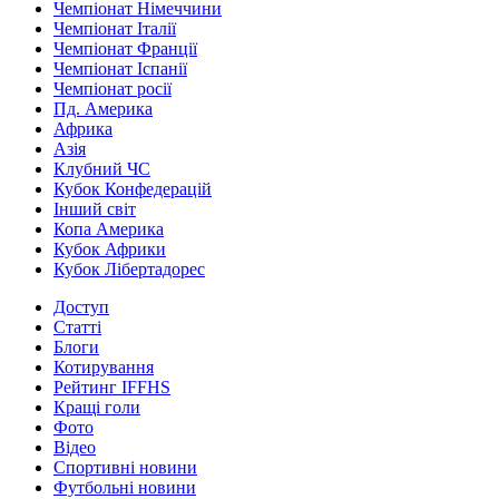
Чемпіонат Німеччини
Чемпіонат Італії
Чемпіонат Франції
Чемпіонат Іспанії
Чемпіонат росії
Пд. Америка
Африка
Азія
Клубний ЧС
Кубок Конфедерацій
Інший світ
Копа Америка
Кубок Африки
Кубок Лібертадорес
Доступ
Статті
Блоги
Котирування
Рейтинг IFFHS
Кращі голи
Фото
Відео
Спортивні новини
Футбольні новини