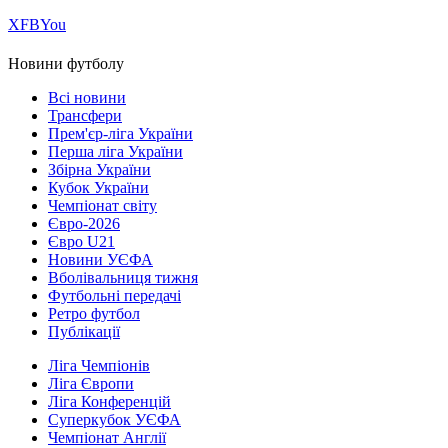
Х
FB
You
Новини футболу
Всі новини
Трансфери
Прем'єр-ліга України
Перша ліга України
Збірна України
Кубок України
Чемпіонат світу
Євро-2026
Євро U21
Новини УЄФА
Вболівальниця тижня
Футбольні передачі
Ретро футбол
Публікації
Ліга Чемпіонів
Ліга Європи
Ліга Конференцій
Суперкубок УЄФА
Чемпіонат Англії