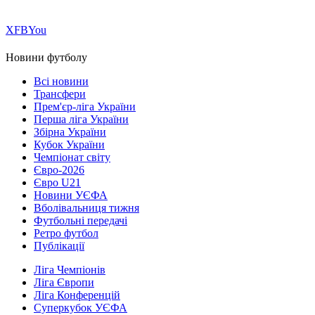
Х
FB
You
Новини футболу
Всі новини
Трансфери
Прем'єр-ліга України
Перша ліга України
Збірна України
Кубок України
Чемпіонат світу
Євро-2026
Євро U21
Новини УЄФА
Вболівальниця тижня
Футбольні передачі
Ретро футбол
Публікації
Ліга Чемпіонів
Ліга Європи
Ліга Конференцій
Суперкубок УЄФА