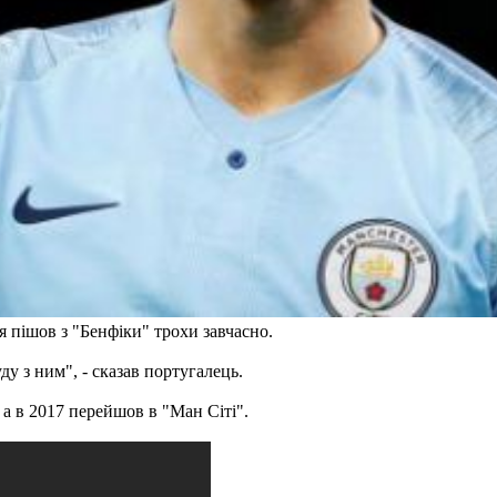
я пішов з "Бенфіки" трохи завчасно.
у з ним", - сказав португалець.
 а в 2017 перейшов в "Ман Сіті".