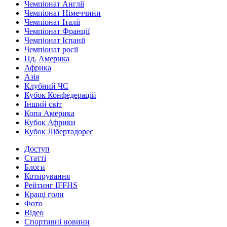
Чемпіонат Англії
Чемпіонат Німеччини
Чемпіонат Італії
Чемпіонат Франції
Чемпіонат Іспанії
Чемпіонат росії
Пд. Америка
Африка
Азія
Клубний ЧС
Кубок Конфедерацій
Інший світ
Копа Америка
Кубок Африки
Кубок Лібертадорес
Доступ
Статті
Блоги
Котирування
Рейтинг IFFHS
Кращі голи
Фото
Відео
Спортивні новини