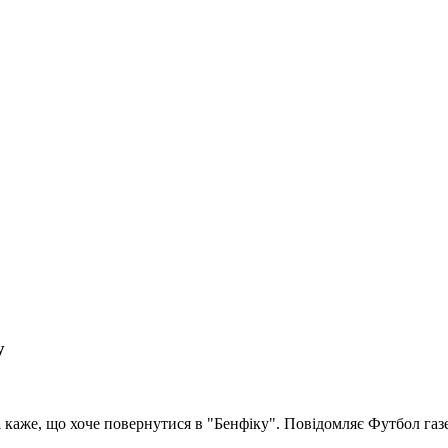
у
а
каже, що хоче повернутися в "Бенфіку". Повідомляє Футбол газе