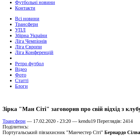
Футбольні новини
Контакти
Всі новини
Трансфери
УПЛ
Збірна України
Ліга Чемпіонів
Ліга Європи
Ліга Конференцій
Ретро футбол
Відео
Фото
Статті
Блоги
Зірка "Ман Сіті" заговорив про свій відхід з клуб
Трансфери
— 17.02.2020 - 23:20 —
kendu19
Переглядів: 2414
Поділитись:
Португальський півзахисник "Манчестер Сіті"
Бернардо Сілв