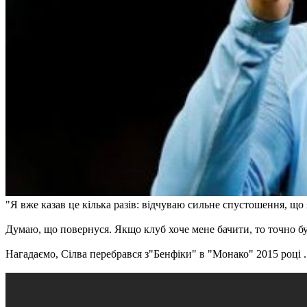
"Я вже казав це кілька разів: відчуваю сильне спустошення, що 
Думаю, що повернуся. Якщо клуб хоче мене бачити, то точно буд
Нагадаємо, Сілва перебрався з"Бенфіки" в "Монако" 2015 році .