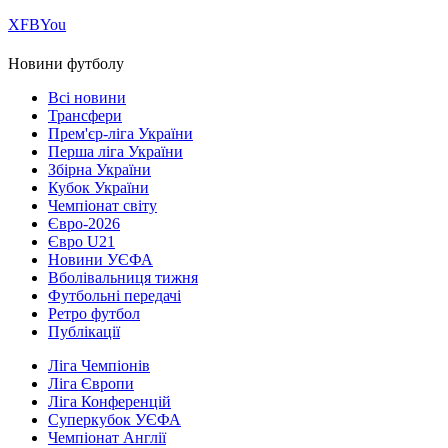
Х
FB
You
Новини футболу
Всі новини
Трансфери
Прем'єр-ліга України
Перша ліга України
Збірна України
Кубок України
Чемпіонат світу
Євро-2026
Євро U21
Новини УЄФА
Вболівальниця тижня
Футбольні передачі
Ретро футбол
Публікації
Ліга Чемпіонів
Ліга Європи
Ліга Конференцій
Суперкубок УЄФА
Чемпіонат Англії