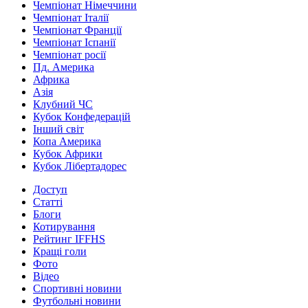
Чемпіонат Німеччини
Чемпіонат Італії
Чемпіонат Франції
Чемпіонат Іспанії
Чемпіонат росії
Пд. Америка
Африка
Азія
Клубний ЧС
Кубок Конфедерацій
Інший світ
Копа Америка
Кубок Африки
Кубок Лібертадорес
Доступ
Статті
Блоги
Котирування
Рейтинг IFFHS
Кращі голи
Фото
Відео
Спортивні новини
Футбольні новини