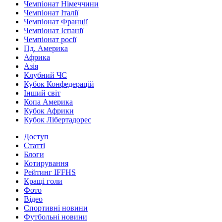
Чемпіонат Німеччини
Чемпіонат Італії
Чемпіонат Франції
Чемпіонат Іспанії
Чемпіонат росії
Пд. Америка
Африка
Азія
Клубний ЧС
Кубок Конфедерацій
Інший світ
Копа Америка
Кубок Африки
Кубок Лібертадорес
Доступ
Статті
Блоги
Котирування
Рейтинг IFFHS
Кращі голи
Фото
Відео
Спортивні новини
Футбольні новини