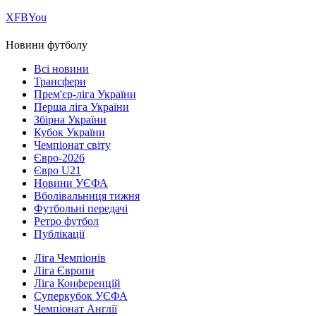
Х
FB
You
Новини футболу
Всі новини
Трансфери
Прем'єр-ліга України
Перша ліга України
Збірна України
Кубок України
Чемпіонат світу
Євро-2026
Євро U21
Новини УЄФА
Вболівальниця тижня
Футбольні передачі
Ретро футбол
Публікації
Ліга Чемпіонів
Ліга Європи
Ліга Конференцій
Суперкубок УЄФА
Чемпіонат Англії