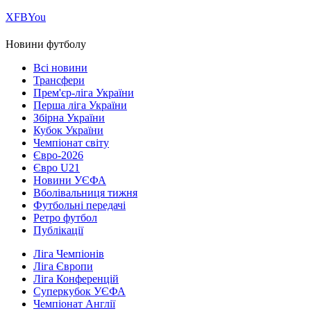
Х
FB
You
Новини футболу
Всі новини
Трансфери
Прем'єр-ліга України
Перша ліга України
Збірна України
Кубок України
Чемпіонат світу
Євро-2026
Євро U21
Новини УЄФА
Вболівальниця тижня
Футбольні передачі
Ретро футбол
Публікації
Ліга Чемпіонів
Ліга Європи
Ліга Конференцій
Суперкубок УЄФА
Чемпіонат Англії