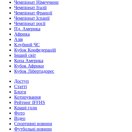
Чемпіонат Німеччини
Чемпіонат Італії
Чемпіонат Франції
Чемпіонат Іспанії
Чемпіонат росії
Пд. Америка
Африка
Азія
Клубний ЧС
Кубок Конфедерацій
Інший світ
Копа Америка
Кубок Африки
Кубок Лібертадорес
Доступ
Статті
Блоги
Котирування
Рейтинг IFFHS
Кращі голи
Фото
Відео
Спортивні новини
Футбольні новини