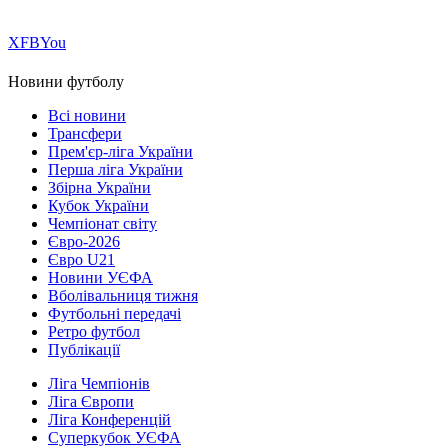
Х
FB
You
Новини футболу
Всі новини
Трансфери
Прем'єр-ліга України
Перша ліга України
Збірна України
Кубок України
Чемпіонат світу
Євро-2026
Євро U21
Новини УЄФА
Вболівальниця тижня
Футбольні передачі
Ретро футбол
Публікації
Ліга Чемпіонів
Ліга Європи
Ліга Конференцій
Суперкубок УЄФА