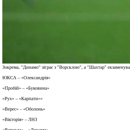
Зокрема, "Динамо" зіграє з "Ворсклою", а "Шахтар" екзаменув
ЮКСА – «Олександрія»
«Пробій» – «Буковина»
«Рух» – «Карпати»»
«Верес» – «Оболонь»
«Вікторія» – ЛНЗ
«Ворскла» – «Динамо»