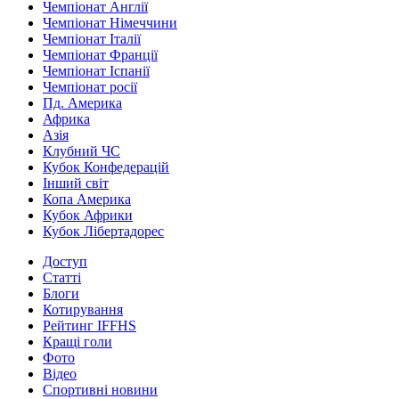
Чемпіонат Англії
Чемпіонат Німеччини
Чемпіонат Італії
Чемпіонат Франції
Чемпіонат Іспанії
Чемпіонат росії
Пд. Америка
Африка
Азія
Клубний ЧС
Кубок Конфедерацій
Інший світ
Копа Америка
Кубок Африки
Кубок Лібертадорес
Доступ
Статті
Блоги
Котирування
Рейтинг IFFHS
Кращі голи
Фото
Відео
Спортивні новини