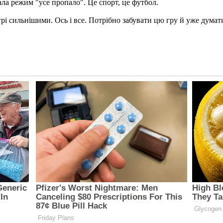
ала режим "усе пропало". Це спорт, це футбол.
і сильнішими. Ось і все. Потрібно забувати цю гру й уже думати