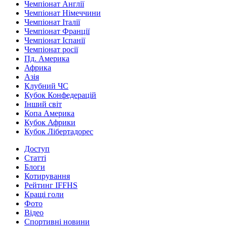
Чемпіонат Англії
Чемпіонат Німеччини
Чемпіонат Італії
Чемпіонат Франції
Чемпіонат Іспанії
Чемпіонат росії
Пд. Америка
Африка
Азія
Клубний ЧС
Кубок Конфедерацій
Інший світ
Копа Америка
Кубок Африки
Кубок Лібертадорес
Доступ
Статті
Блоги
Котирування
Рейтинг IFFHS
Кращі голи
Фото
Відео
Спортивні новини