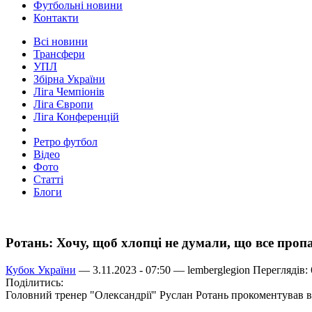
Футбольні новини
Контакти
Всі новини
Трансфери
УПЛ
Збірна України
Ліга Чемпіонів
Ліга Європи
Ліга Конференцій
Ретро футбол
Відео
Фото
Статті
Блоги
Ротань: Хочу, щоб хлопці не думали, що все проп
Кубок України
— 3.11.2023 - 07:50 —
lemberglegion
Переглядів:
Поділитись:
Головний тренер "Олександрії" Руслан Ротань прокоментував ви