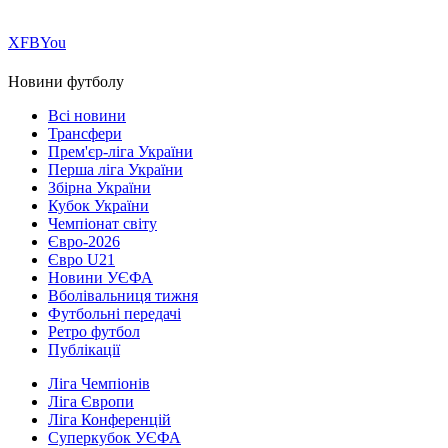
Х
FB
You
Новини футболу
Всі новини
Трансфери
Прем'єр-ліга України
Перша ліга України
Збірна України
Кубок України
Чемпіонат світу
Євро-2026
Євро U21
Новини УЄФА
Вболівальниця тижня
Футбольні передачі
Ретро футбол
Публікації
Ліга Чемпіонів
Ліга Європи
Ліга Конференцій
Суперкубок УЄФА