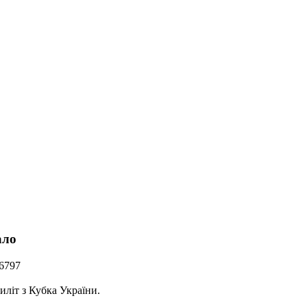
ало
 6797
літ з Кубка України.