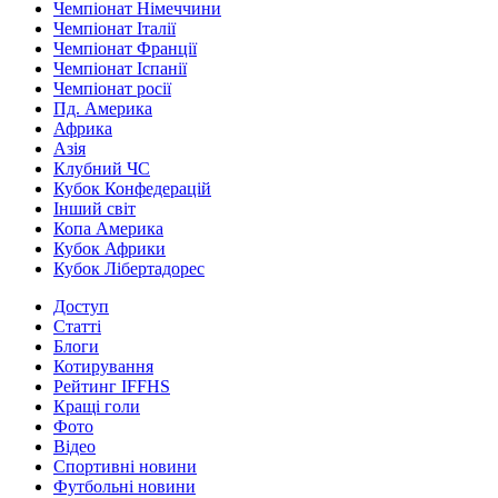
Чемпіонат Німеччини
Чемпіонат Італії
Чемпіонат Франції
Чемпіонат Іспанії
Чемпіонат росії
Пд. Америка
Африка
Азія
Клубний ЧС
Кубок Конфедерацій
Інший світ
Копа Америка
Кубок Африки
Кубок Лібертадорес
Доступ
Статті
Блоги
Котирування
Рейтинг IFFHS
Кращі голи
Фото
Відео
Спортивні новини
Футбольні новини