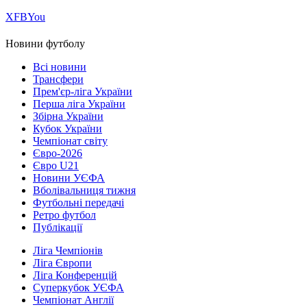
Х
FB
You
Новини футболу
Всі новини
Трансфери
Прем'єр-ліга України
Перша ліга України
Збірна України
Кубок України
Чемпіонат світу
Євро-2026
Євро U21
Новини УЄФА
Вболівальниця тижня
Футбольні передачі
Ретро футбол
Публікації
Ліга Чемпіонів
Ліга Європи
Ліга Конференцій
Суперкубок УЄФА
Чемпіонат Англії