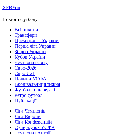
Х
FB
You
Новини футболу
Всі новини
Трансфери
Прем'єр-ліга України
Перша ліга України
Збірна України
Кубок України
Чемпіонат світу
Євро-2026
Євро U21
Новини УЄФА
Вболівальниця тижня
Футбольні передачі
Ретро футбол
Публікації
Ліга Чемпіонів
Ліга Європи
Ліга Конференцій
Суперкубок УЄФА
Чемпіонат Англії