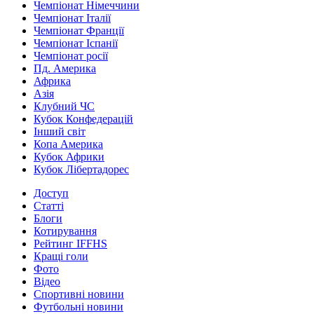
Чемпіонат Німеччини
Чемпіонат Італії
Чемпіонат Франції
Чемпіонат Іспанії
Чемпіонат росії
Пд. Америка
Африка
Азія
Клубний ЧС
Кубок Конфедерацій
Інший світ
Копа Америка
Кубок Африки
Кубок Лібертадорес
Доступ
Статті
Блоги
Котирування
Рейтинг IFFHS
Кращі голи
Фото
Відео
Спортивні новини
Футбольні новини