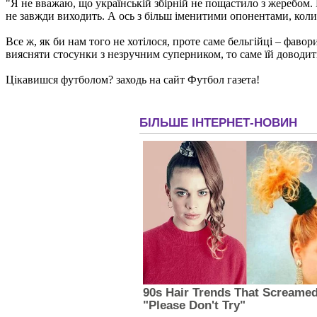
"Я не вважаю, що українській збірній не пощастило з жеребом. Б
не завжди виходить. А ось з більш іменитими опонентами, коли
Все ж, як би нам того не хотілося, проте саме бельгійці – фаво
виясняти стосунки з незручним суперником, то саме їй доводить
Цікавишся футболом? заходь на сайт Футбол газета!