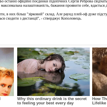
о останні офіційні поєдинки підопічних Сергія Реброва свідчать п
 максимальна налаштованість, бажання проявити себе, вдається д
рити, в них більш "зірковий" склад. Але раунд плей-оф дуже підст
ся сходити з дистанції", - стверджує Кополовець.