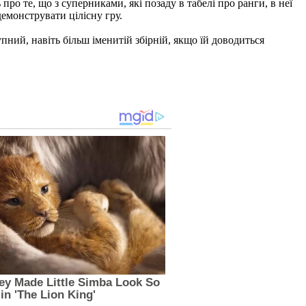
ро те, що з суперниками, які позаду в табелі про ранги, в неї
емонструвати цілісну гру.
упний, навіть більш іменитій збірній, якщо їй доводиться