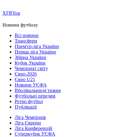
Х
FB
You
Новини футболу
Всі новини
Трансфери
Прем'єр-ліга України
Перша ліга України
Збірна України
Кубок України
Чемпіонат світу
Євро-2026
Євро U21
Новини УЄФА
Вболівальниця тижня
Футбольні передачі
Ретро футбол
Публікації
Ліга Чемпіонів
Ліга Європи
Ліга Конференцій
Суперкубок УЄФА