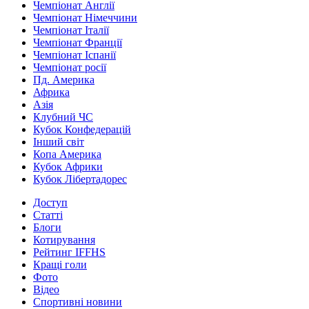
Чемпіонат Англії
Чемпіонат Німеччини
Чемпіонат Італії
Чемпіонат Франції
Чемпіонат Іспанії
Чемпіонат росії
Пд. Америка
Африка
Азія
Клубний ЧС
Кубок Конфедерацій
Інший світ
Копа Америка
Кубок Африки
Кубок Лібертадорес
Доступ
Статті
Блоги
Котирування
Рейтинг IFFHS
Кращі голи
Фото
Відео
Спортивні новини