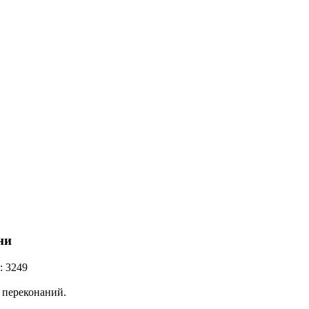
ни
: 3249
 переконаний.