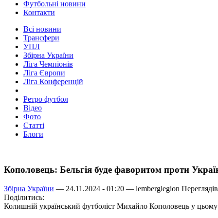
Футбольні новини
Контакти
Всі новини
Трансфери
УПЛ
Збірна України
Ліга Чемпіонів
Ліга Європи
Ліга Конференцій
Ретро футбол
Відео
Фото
Статті
Блоги
Кополовець: Бельгія буде фаворитом проти Украї
Збірна України
— 24.11.2024 - 01:20 —
lemberglegion
Переглядів
Поділитись:
Колишній український футболіст Михайло Кополовець у цьому