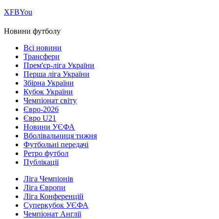
Х
FB
You
Новини футболу
Всі новини
Трансфери
Прем'єр-ліга України
Перша ліга України
Збірна України
Кубок України
Чемпіонат світу
Євро-2026
Євро U21
Новини УЄФА
Вболівальниця тижня
Футбольні передачі
Ретро футбол
Публікації
Ліга Чемпіонів
Ліга Європи
Ліга Конференцій
Суперкубок УЄФА
Чемпіонат Англії