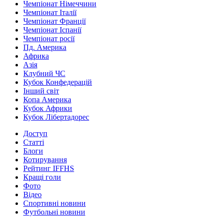
Чемпіонат Німеччини
Чемпіонат Італії
Чемпіонат Франції
Чемпіонат Іспанії
Чемпіонат росії
Пд. Америка
Африка
Азія
Клубний ЧС
Кубок Конфедерацій
Інший світ
Копа Америка
Кубок Африки
Кубок Лібертадорес
Доступ
Статті
Блоги
Котирування
Рейтинг IFFHS
Кращі голи
Фото
Відео
Спортивні новини
Футбольні новини