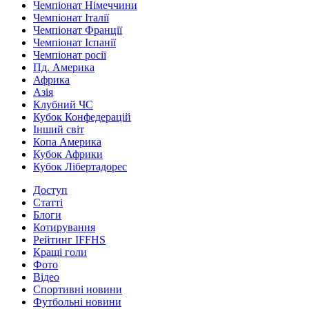
Чемпіонат Німеччини
Чемпіонат Італії
Чемпіонат Франції
Чемпіонат Іспанії
Чемпіонат росії
Пд. Америка
Африка
Азія
Клубний ЧС
Кубок Конфедерацій
Інший світ
Копа Америка
Кубок Африки
Кубок Лібертадорес
Доступ
Статті
Блоги
Котирування
Рейтинг IFFHS
Кращі голи
Фото
Відео
Спортивні новини
Футбольні новини