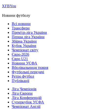
Х
FB
You
Новини футболу
Всі новини
Трансфери
Прем'єр-ліга України
Перша ліга України
Збірна України
Кубок України
Чемпіонат світу
Євро-2026
Євро U21
Новини УЄФА
Вболівальниця тижня
Футбольні передачі
Ретро футбол
Публікації
Ліга Чемпіонів
Ліга Європи
Ліга Конференцій
Суперкубок УЄФА
Чемпіонат Англії