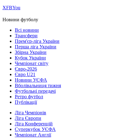
Х
FB
You
Новини футболу
Всі новини
Трансфери
Прем'єр-ліга України
Перша ліга України
Збірна України
Кубок України
Чемпіонат світу
Євро-2026
Євро U21
Новини УЄФА
Вболівальниця тижня
Футбольні передачі
Ретро футбол
Публікації
Ліга Чемпіонів
Ліга Європи
Ліга Конференцій
Суперкубок УЄФА
Чемпіонат Англії